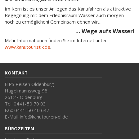
Im Kern ist es unser Anliegen das Kanufahren als attraktive
Begegnung mit dem Erlebnisraum Wasser auch morgen
noch zu ermöglichen! Gemeinsam ebnen wir…
… Wege aufs Wasser!
Mehr Informationen finden Sie im Internet unter
www.kanutouristik.de
.
KONTAKT
FIPS Reisen Oldenburg
Hagelmannsweg 98
26127 Oldenburg
Tel. 0441-50 70 03
Fax: 0441-50 40 647
E-Mail: info@kanutouren-ol.de
BÜROZEITEN