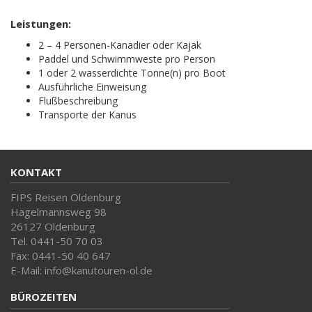
Leistungen:
2 – 4 Personen-Kanadier oder Kajak
Paddel und Schwimmweste pro Person
1 oder 2 wasserdichte Tonne(n) pro Boot
Ausführliche Einweisung
Flußbeschreibung
Transporte der Kanus
KONTAKT
FIPS Reisen Oldenburg
Hagelmannsweg 98
26127 Oldenburg
Tel. 0441-50 70 03
Fax: 0441-50 40 647
E-Mail: info@kanutouren-ol.de
BÜROZEITEN