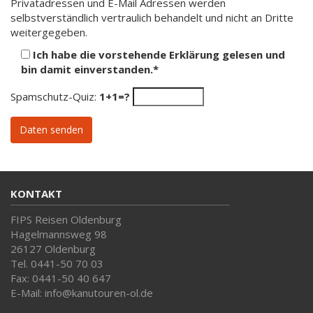
Privatadressen und E-Mail Adressen werden
selbstverständlich vertraulich behandelt und nicht an Dritte
weitergegeben.
Ich habe die vorstehende Erklärung gelesen und
bin damit einverstanden.*
Spamschutz-Quiz:
1+1=?
KONTAKT
FIPS Reisen Oldenburg
Hagelmannsweg 98
26127 Oldenburg
Tel. 0441-50 70 03
Fax: 0441-50 40 647
E-Mail: info@kanutouren-ol.de