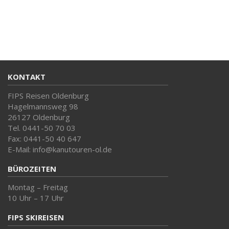
KONTAKT
FIPS Reisen Oldenburg
Hagelmannsweg 98
26127 Oldenburg
Tel. 0441-50 70 03
Fax: 0441-50 40 647
E-Mail: info@kanutouren-ol.de
BÜROZEITEN
Montag – Freitag
10 Uhr – 17 Uhr
FIPS SKIREISEN